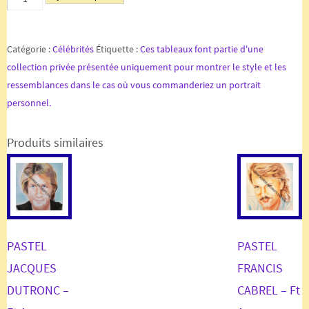
initial
actuel
de
était :
est :
PASTEL
300,00 €.
200,00 €.
JOHNNY
Catégorie :
Célébrités
Étiquette :
Ces tableaux font partie d'une
HALLYDAY
collection privée présentée uniquement pour montrer le style et les
2
ressemblances dans le cas où vous commanderiez un portrait
-
personnel.
Ft
A4
Produits similaires
PASTEL
PASTEL
JACQUES
FRANCIS
DUTRONC –
CABREL – Ft