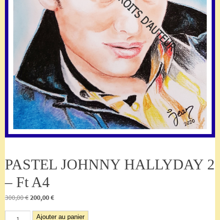
PASTEL JOHNNY HALLYDAY 2
– Ft A4
Le
Le
300,00
€
200,00
€
prix
prix
quantité
Ajouter au panier