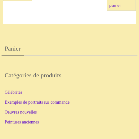
était :
est 
panier
300,00 €.
200
Panier
Catégories de produits
Célébrités
Exemples de portraits sur commande
Oeuvres nouvelles
Peintures anciennes