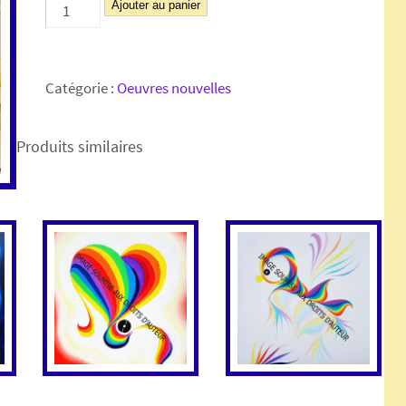
quantité
Ajouter au panier
de
FEE
A113
Catégorie :
Oeuvres nouvelles
-
50x50cm
Produits similaires