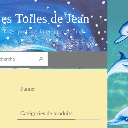
es Toiles de Jean
intures, portraits, interdimensionnel
Search for:
Recherche
Panier
Catégories de produits