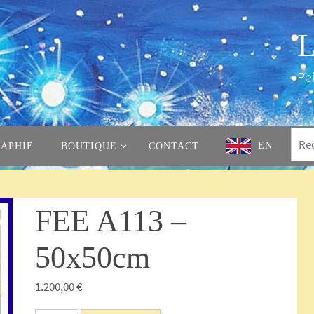
L
Pe
EN
RAPHIE
BOUTIQUE
CONTACT
FEE A113 –
50x50cm
1.200,00
€